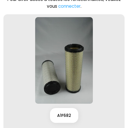
vous
connecter
.
A1F682