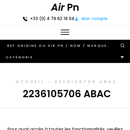
Air
Pn
+33 (0) 4 79 62 19 04
Mon compte
CATÉGORIE
ACCUEIL
-
2236105706 ABAC
2236105706 ABAC
Pour avoir accès à toutes les fonctionnalités, veuillez