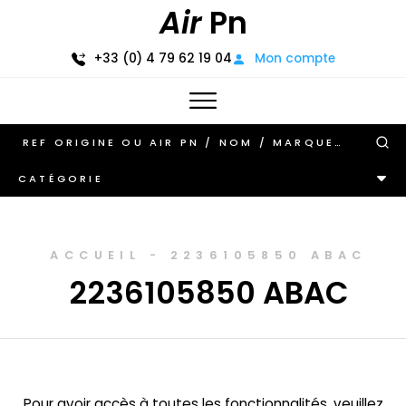
Air
Pn
+33 (0) 4 79 62 19 04
Mon compte
CATÉGORIE
ACCUEIL
-
2236105850 ABAC
2236105850 ABAC
Pour avoir accès à toutes les fonctionnalités, veuillez