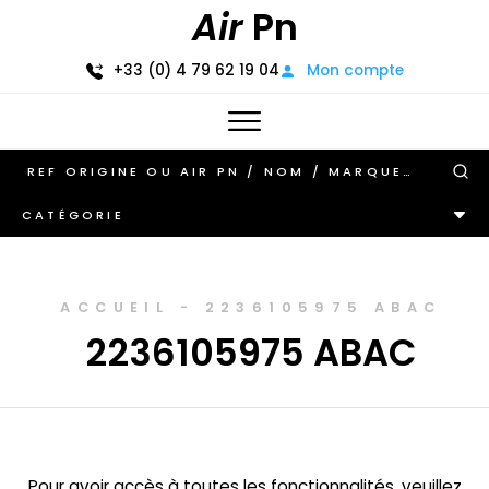
Air
Pn
+33 (0) 4 79 62 19 04
Mon compte
CATÉGORIE
ACCUEIL
-
2236105975 ABAC
2236105975 ABAC
Pour avoir accès à toutes les fonctionnalités, veuillez