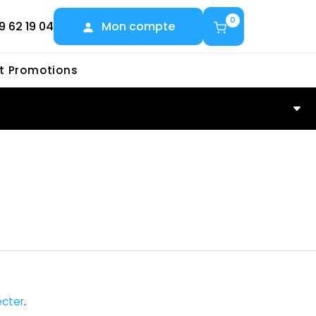
0
9 62 19 04
Mon compte
et Promotions
cter
.