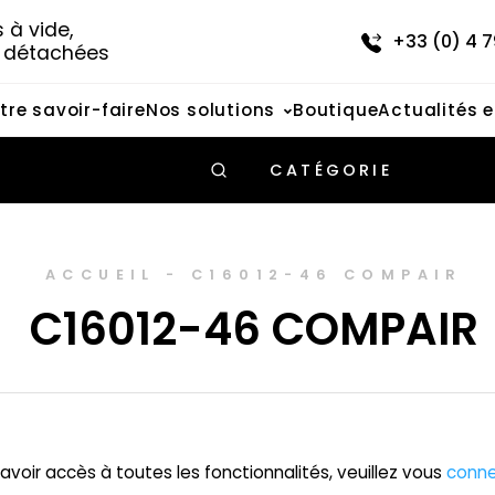
à vide, 
+33 (0) 4 7
s détachées
tre savoir-faire
Nos solutions
Boutique
Actualités 
CATÉGORIE
ACCUEIL
-
C16012-46 COMPAIR
C16012-46 COMPAIR
avoir accès à toutes les fonctionnalités, veuillez vous
conne