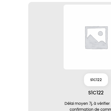
S1C122
S1C122
Délai moyen 7j, à vérifier
confirmation de co