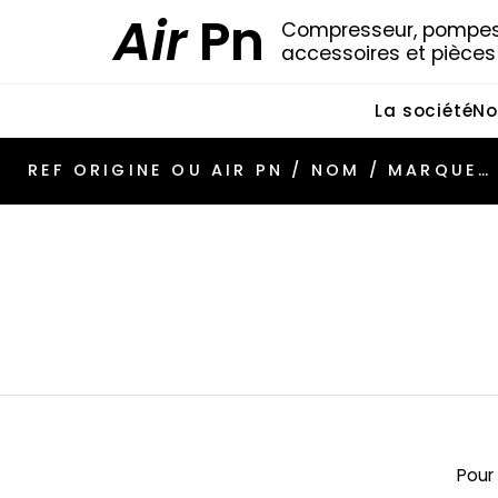
Air
Pn
Compresseur, pompes 
accessoires et pièce
La société
No
Pour 