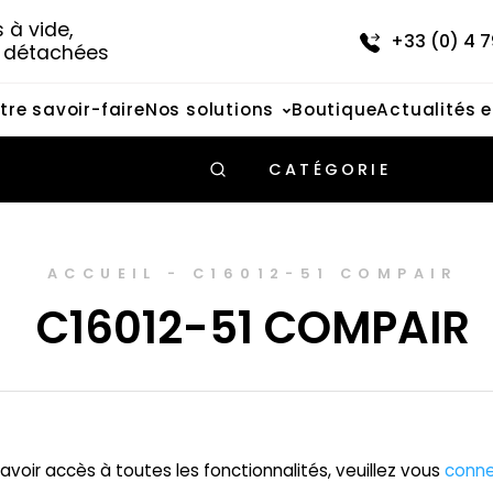
à vide, 
+33 (0) 4 7
s détachées
tre savoir-faire
Nos solutions
Boutique
Actualités 
CATÉGORIE
ACCUEIL
-
C16012-51 COMPAIR
C16012-51 COMPAIR
avoir accès à toutes les fonctionnalités, veuillez vous
conne