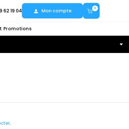
0
9 62 19 04
Mon compte
et Promotions
cter
.