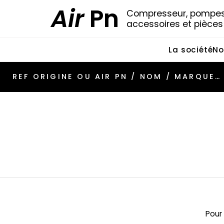
Air
Pn
Compresseur, pompes 
accessoires et pièce
La société
No
Pour 