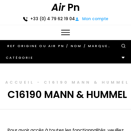
Air
Pn
+33 (0) 4 79 62 19 04
Mon compte
CATÉGORIE
ACCUEIL
-
C16190 MANN & HUMMEL
C16190 MANN & HUMMEL
Pour avoir accès à toutes les fonctionnalités, veuillez