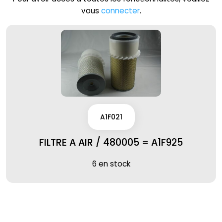
vous
connecter
.
A1F021
FILTRE A AIR / 480005 = A1F925
6 en stock