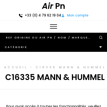
Air
Pn
+33 (0) 4 79 62 19 04
Mon compte
CATÉGORIE
ACCUEIL
-
C16335 MANN & HUMMEL
C16335 MANN & HUMMEL
Pour avoir accès à toutes les fonctionnalités, veuillez