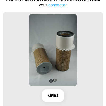
vous
connecter
.
A1F154