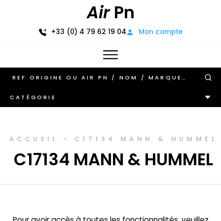
Air
Pn
+33 (0) 4 79 62 19 04
Mon compte
CATÉGORIE
ACCUEIL
-
C17134 MANN & HUMMEL
C17134 MANN & HUMMEL
Pour avoir accès à toutes les fonctionnalités, veuillez