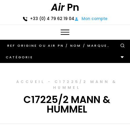
Air
Pn
+33 (0) 4 79 62 19 04
Mon compte
CATÉGORIE
ACCUEIL
-
C17225/2 MANN &
HUMMEL
C17225/2 MANN &
HUMMEL