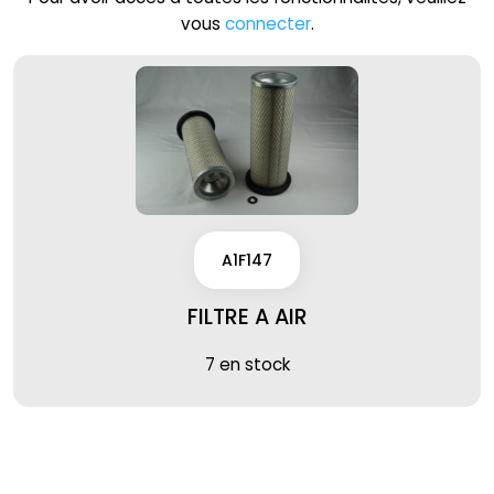
vous
connecter
.
A1F147
FILTRE A AIR
7 en stock