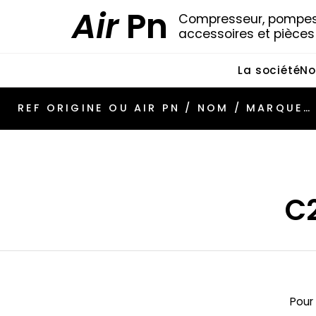
Air
Pn
Compresseur, pompes 
accessoires et pièce
La société
No
C
Pour 