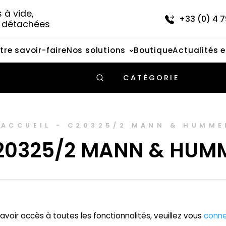
à vide, 
+33 (0) 4 7
s détachées
tre savoir-faire
Nos solutions
Boutique
Actualités 
CATÉGORIE
ACCUEIL
-
C20325/2 MANN & HUMME
20325/2 MANN & HUM
avoir accès à toutes les fonctionnalités, veuillez vous
conne