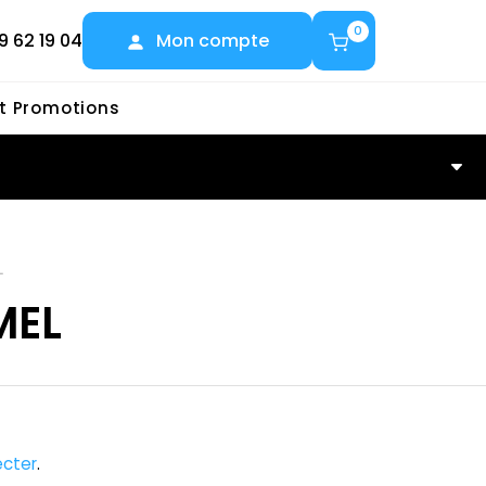
0
9 62 19 04
Mon compte
et Promotions
L
MEL
cter
.