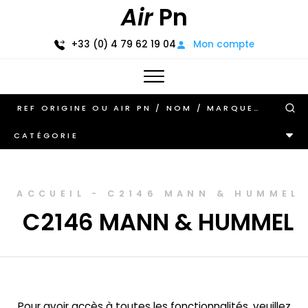
Air
Pn
+33 (0) 4 79 62 19 04
Mon compte
CATÉGORIE
ACCUEIL
-
C2146 MANN & HUMMEL
C2146 MANN & HUMMEL
Pour avoir accès à toutes les fonctionnalités, veuillez