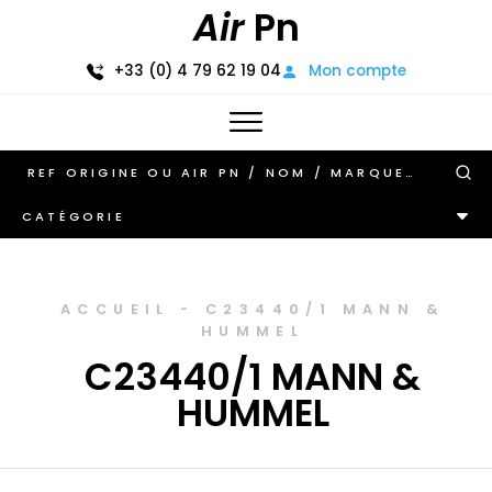
Air
Pn
+33 (0) 4 79 62 19 04
Mon compte
CATÉGORIE
ACCUEIL
-
C23440/1 MANN &
HUMMEL
C23440/1 MANN &
HUMMEL