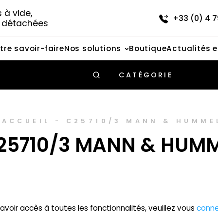
à vide, 
+33 (0) 4 7
s détachées
tre savoir-faire
Nos solutions
Boutique
Actualités 
CATÉGORIE
ACCUEIL
-
C25710/3 MANN & HUMME
25710/3 MANN & HUM
avoir accès à toutes les fonctionnalités, veuillez vous
conne