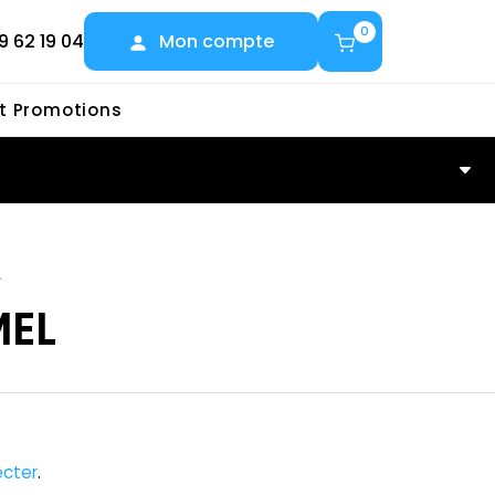
0
9 62 19 04
Mon compte
et Promotions
L
MEL
cter
.