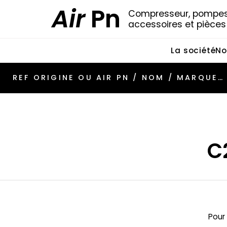
Air
Pn
Compresseur, pompes 
accessoires et pièce
La société
No
C
Pour 