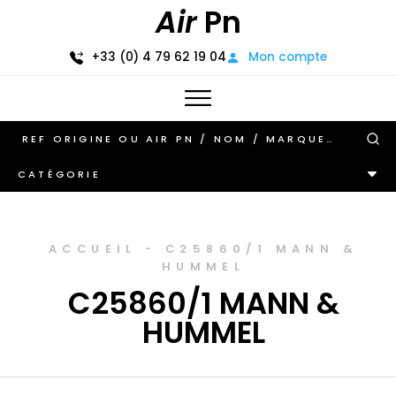
Air
Pn
+33 (0) 4 79 62 19 04
Mon compte
CATÉGORIE
ACCUEIL
-
C25860/1 MANN &
HUMMEL
C25860/1 MANN &
HUMMEL