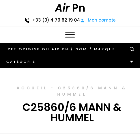
Air
Pn
+33 (0) 4 79 62 19 04
Mon compte
CATÉGORIE
ACCUEIL
-
C25860/6 MANN &
HUMMEL
C25860/6 MANN &
HUMMEL