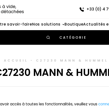
à vide, 
+33 (0) 4 7
s détachées
tre savoir-faire
Nos solutions
Boutique
Actualités 
CATÉGORIE
ACCUEIL
-
C27230 MANN & HUMMEL
C27230 MANN & HUMM
avoir accès à toutes les fonctionnalités, veuillez vous
conne