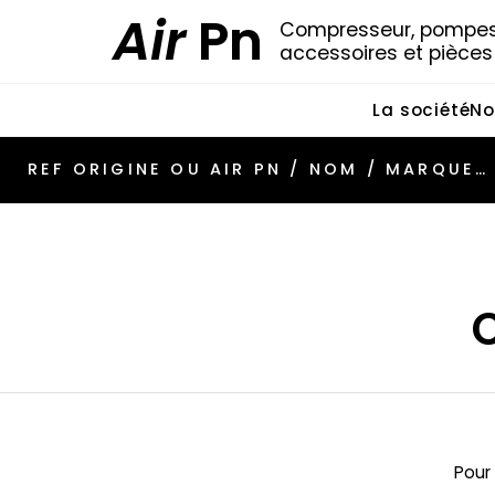
Air
Pn
Compresseur, pompes 
accessoires et pièce
La société
No
Pour 