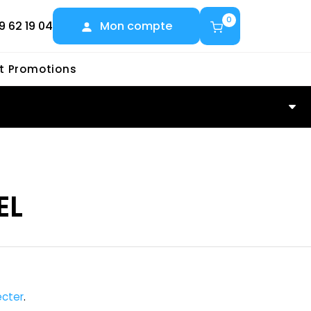
0
9 62 19 04
Mon compte
et Promotions
EL
cter
.