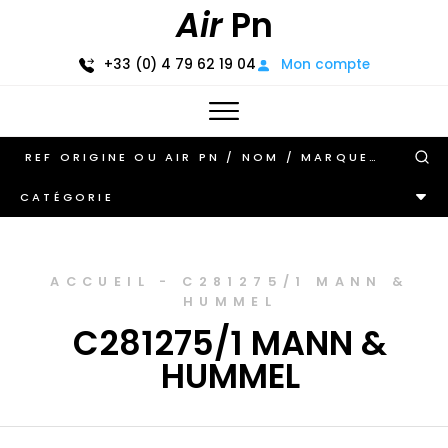
Air
Pn
+33 (0) 4 79 62 19 04
Mon compte
CATÉGORIE
ACCUEIL
-
C281275/1 MANN &
HUMMEL
C281275/1 MANN &
HUMMEL