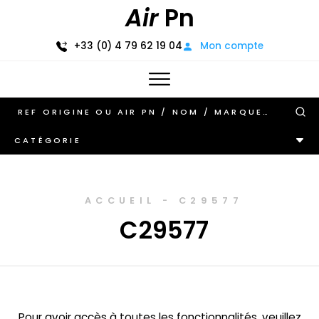
Air
Pn
+33 (0) 4 79 62 19 04
Mon compte
CATÉGORIE
ACCUEIL
-
C29577
C29577
Pour avoir accès à toutes les fonctionnalités, veuillez