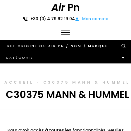
Air
Pn
+33 (0) 4 79 62 19 04
Mon compte
CATÉGORIE
ACCUEIL
-
C30375 MANN & HUMMEL
C30375 MANN & HUMMEL
Pour avoir accès à toutes les fonctionnalités, veuillez