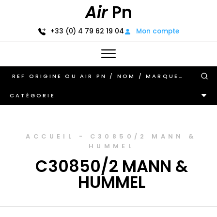
Air
Pn
+33 (0) 4 79 62 19 04
Mon compte
CATÉGORIE
ACCUEIL
-
C30850/2 MANN &
HUMMEL
C30850/2 MANN &
HUMMEL