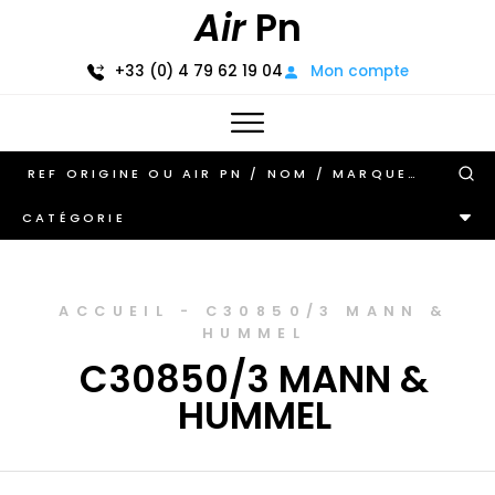
Air
Pn
+33 (0) 4 79 62 19 04
Mon compte
CATÉGORIE
ACCUEIL
-
C30850/3 MANN &
HUMMEL
C30850/3 MANN &
HUMMEL