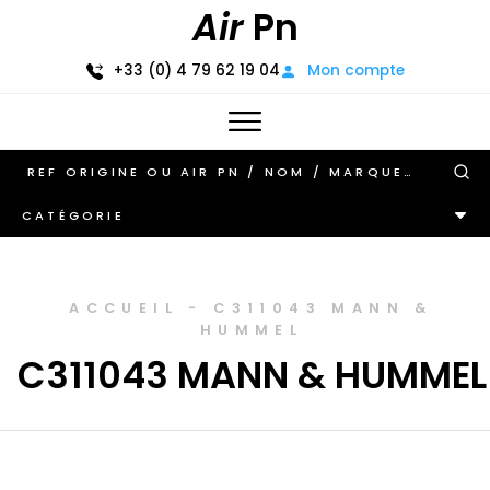
Air
Pn
+33 (0) 4 79 62 19 04
Mon compte
CATÉGORIE
ACCUEIL
-
C311043 MANN &
HUMMEL
C311043 MANN & HUMMEL