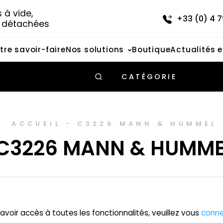
à vide, 
+33 (0) 4 7
s détachées
tre savoir-faire
Nos solutions
Boutique
Actualités 
CATÉGORIE
ACCUEIL
-
C3226 MANN & HUMMEL
C3226 MANN & HUMME
avoir accès à toutes les fonctionnalités, veuillez vous
conne