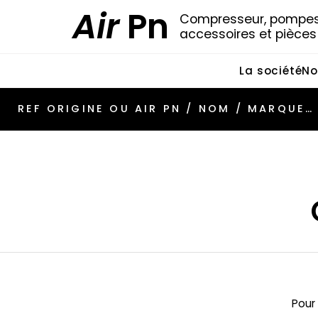
Air
Pn
Compresseur, pompes 
accessoires et pièce
La société
No
Pour 