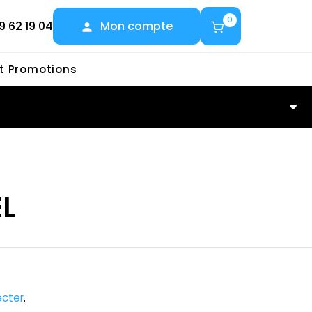
0
9 62 19 04
Mon compte
et Promotions
L
cter
.