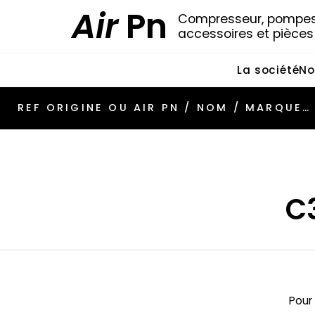
Air
Pn
Compresseur, pompes 
accessoires et pièce
La société
No
C
Pour 