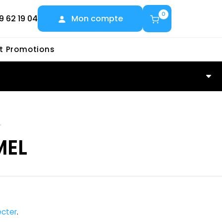
0
9 62 19 04
Mon compte
et Promotions
L
MEL
cter
.