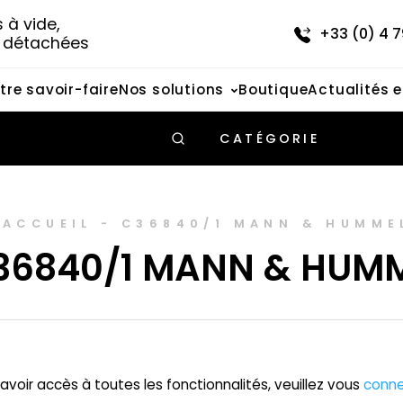
à vide, 
+33 (0) 4 7
s détachées
tre savoir-faire
Nos solutions
Boutique
Actualités 
CATÉGORIE
ACCUEIL
-
C36840/1 MANN & HUMME
36840/1 MANN & HUM
avoir accès à toutes les fonctionnalités, veuillez vous
conne