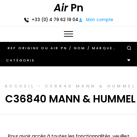
Air
Pn
+33 (0) 4 79 62 19 04
Mon compte
CATÉGORIE
ACCUEIL
-
C36840 MANN & HUMMEL
C36840 MANN & HUMMEL
Pour avoir accès à toutes les fonctionnalités, veuillez