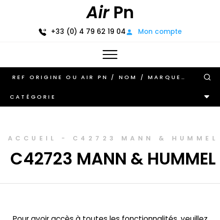
Air
Pn
+33 (0) 4 79 62 19 04
Mon compte
CATÉGORIE
ACCUEIL
-
C42723 MANN & HUMMEL
C42723 MANN & HUMMEL
Pour avoir accès à toutes les fonctionnalités, veuillez