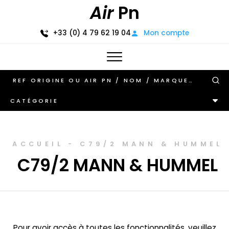
Air
Pn
+33 (0) 4 79 62 19 04
Mon compte
CATÉGORIE
ACCUEIL
-
C79/2 MANN & HUMMEL
C79/2 MANN & HUMMEL
Pour avoir accès à toutes les fonctionnalités, veuillez