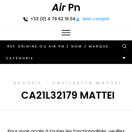
Air
Pn
+33 (0) 4 79 62 19 04
Mon compte
CATÉGORIE
ACCUEIL
-
CA21L32179 MATTEI
CA21L32179 MATTEI
Pour avoir accès à toutes les fonctionnalités, veuillez