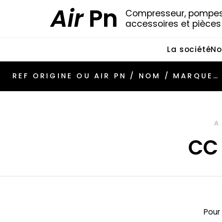
Air
Pn
Compresseur, pompes 
accessoires et pièce
La société
No
A
CC
Pour 