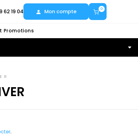
0
9 62 19 04
Mon compte
et Promotions
ER
NVER
cter
.