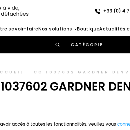
à vide, 
+33 (0) 4 7
s détachées
tre savoir-faire
Nos solutions
Boutique
Actualités 
CATÉGORIE
CCUEIL
-
CC 1037602 GARDNER DENV
 1037602 GARDNER DE
avoir accès à toutes les fonctionnalités, veuillez vous
conne