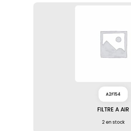
A2F154
FILTRE A AIR
2 en stock