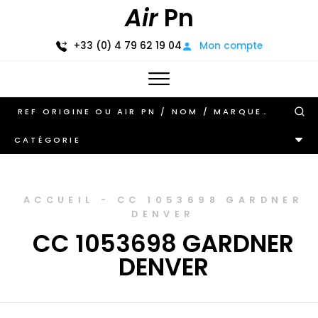
Air
Pn
+33 (0) 4 79 62 19 04
Mon compte
CATÉGORIE
ACCUEIL
-
CC 1053698 GARDNER
DENVER
CC 1053698 GARDNER
DENVER