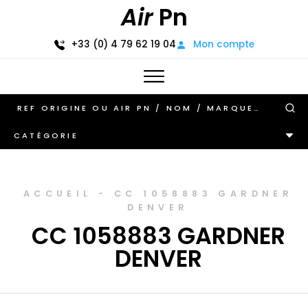
Air
Pn
+33 (0) 4 79 62 19 04
Mon compte
CATÉGORIE
ACCUEIL
-
CC 1058883 GARDNER
DENVER
CC 1058883 GARDNER
DENVER