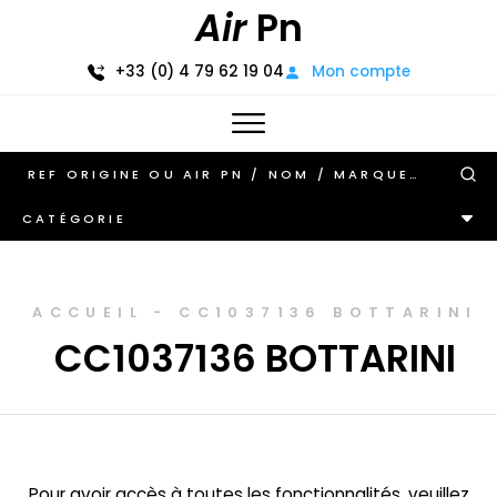
Air
Pn
+33 (0) 4 79 62 19 04
Mon compte
CATÉGORIE
ACCUEIL
-
CC1037136 BOTTARINI
CC1037136 BOTTARINI
Pour avoir accès à toutes les fonctionnalités, veuillez