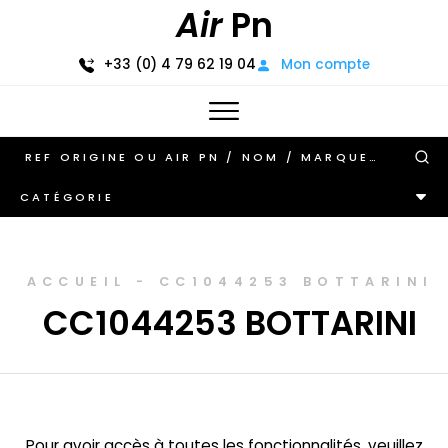
Air
Pn
+33 (0) 4 79 62 19 04
Mon compte
CATÉGORIE
ACCUEIL
-
CC1044253 BOTTARINI
CC1044253 BOTTARINI
Pour avoir accès à toutes les fonctionnalités, veuillez