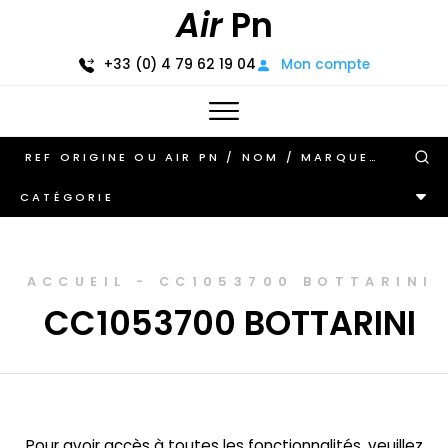
Air
Pn
+33 (0) 4 79 62 19 04
Mon compte
CATÉGORIE
ACCUEIL
-
CC1053700 BOTTARINI
CC1053700 BOTTARINI
Pour avoir accès à toutes les fonctionnalités, veuillez