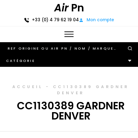
Air
Pn
+33 (0) 4 79 62 19 04
Mon compte
CATÉGORIE
ACCUEIL
-
CC1130389 GARDNER
DENVER
CC1130389 GARDNER
DENVER