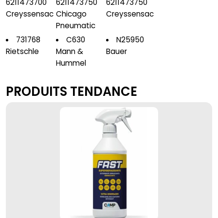
6211473700
6211473750
6211473750
Creyssensac
Chicago
Creyssensac
Pneumatic
731768
C630
N25950
Rietschle
Mann &
Bauer
Hummel
PRODUITS TENDANCE