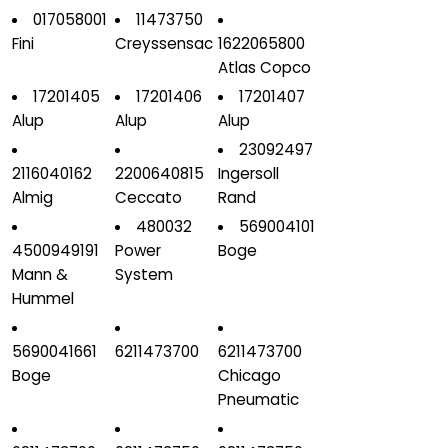
017058001
11473750
Fini
Creyssensac
1622065800
Atlas Copco
17201405
17201406
17201407
Alup
Alup
Alup
23092497
2116040162
2200640815
Ingersoll
Almig
Ceccato
Rand
480032
569004101
4500949191
Power
Boge
Mann &
System
Hummel
5690041661
6211473700
6211473700
Boge
Chicago
Pneumatic