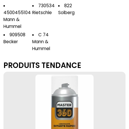
730534
822
4500455104
Rietschle
Solberg
Mann &
Hummel
909508
C 74
Becker
Mann &
Hummel
PRODUITS TENDANCE