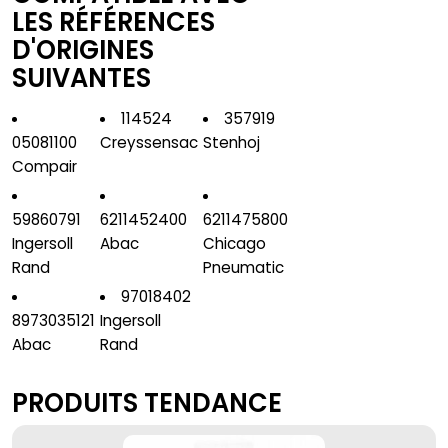
LES RÉFÉRENCES
D'ORIGINES
SUIVANTES
114524
357919
05081100
Creyssensac
Stenhoj
Compair
59860791
6211452400
6211475800
Ingersoll
Abac
Chicago
Rand
Pneumatic
97018402
8973035121
Ingersoll
Abac
Rand
PRODUITS TENDANCE