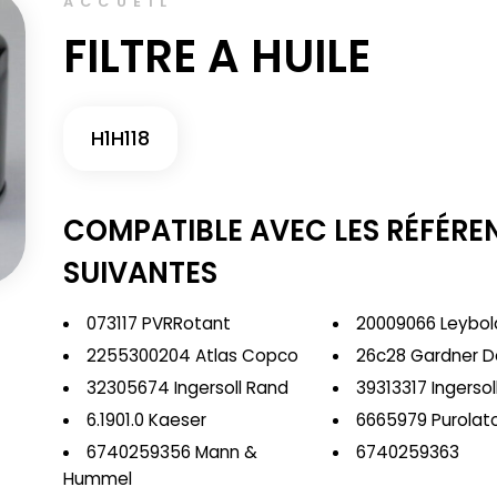
ACCUEIL
FILTRE A HUILE
H1H118
COMPATIBLE AVEC LES RÉFÉRE
SUIVANTES
073117 PVRRotant
20009066 Leybol
2255300204 Atlas Copco
26c28 Gardner D
32305674 Ingersoll Rand
39313317 Ingersol
6.1901.0 Kaeser
6665979 Purolat
6740259356 Mann &
6740259363
Hummel