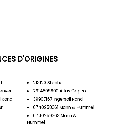
NCES D'ORIGINES
d
213123 Stenhoj
enver
2914805800 Atlas Copco
l Rand
39907167 Ingersoll Rand
or
6740258361 Mann & Hummel
6740259363 Mann &
Hummel