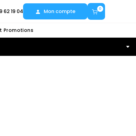
0
9 62 19 04
Mon compte
et Promotions