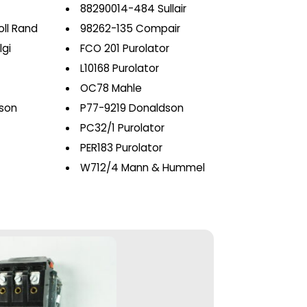
88290014-484 Sullair
ll Rand
98262-135 Compair
lgi
FCO 201 Purolator
L10168 Purolator
OC78 Mahle
son
P77-9219 Donaldson
PC32/1 Purolator
PER183 Purolator
W712/4 Mann & Hummel