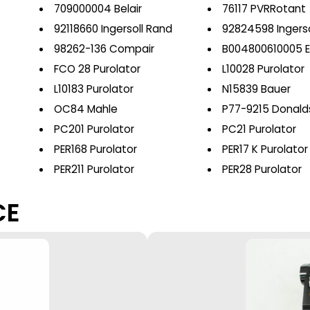
709000004 Belair
76117 PVRRotant
92118660 Ingersoll Rand
92824598 Ingerso
98262-136 Compair
B004800610005 E
FCO 28 Purolator
L10028 Purolator
L10183 Purolator
N15839 Bauer
OC84 Mahle
P77-9215 Donald
PC201 Purolator
PC21 Purolator
PER168 Purolator
PER17 K Purolator
PER211 Purolator
PER28 Purolator
CE