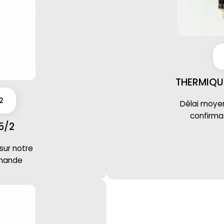
THERMIQU
2
Délai moyen 
confirm
5/2
 sur notre
mmande