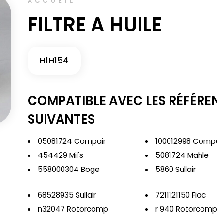
ACCUEIL
FILTRE A HUILE
H1H154
COMPATIBLE AVEC LES RÉFÉRE
SUIVANTES
05081724 Compair
100012998 Compa
454429 Mil's
5081724 Mahle
558000304 Boge
5860 Sullair
68528935 Sullair
7211121150 Fiac
n32047 Rotorcomp
r 940 Rotorcom