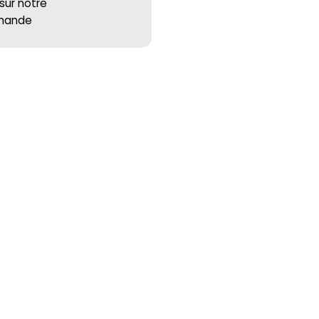
 sur notre
mmande
46 Impasse de la Mauille
01300 Murs-et-Gélignieux – FRANCE
Tél. +33 (0)4 79 62 19 04 – Fax +33 (0)4 79 62 19
69
information@airpn.com
Nous contacter