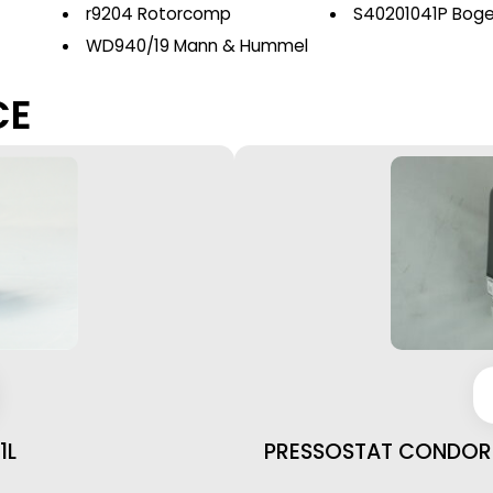
r9204 Rotorcomp
S40201041P Bog
WD940/19 Mann & Hummel
CE
1L
PRESSOSTAT CONDOR 