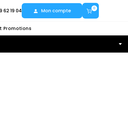
0
9 62 19 04
Mon compte
et Promotions