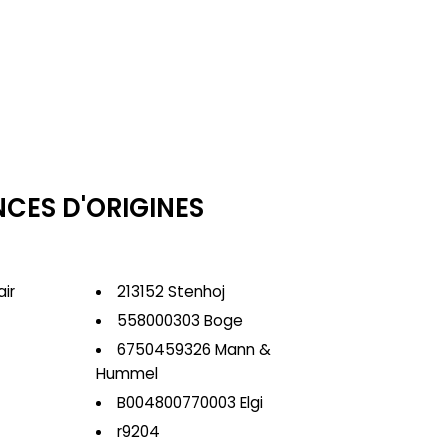
NCES D'ORIGINES
ir
213152 Stenhoj
558000303 Boge
6750459326 Mann &
Hummel
B004800770003 Elgi
p
r9204