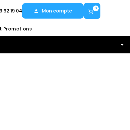
0
9 62 19 04
Mon compte
et Promotions