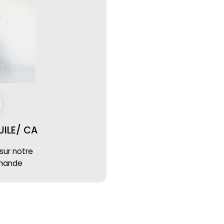
ILE/ CA
 sur notre
mmande