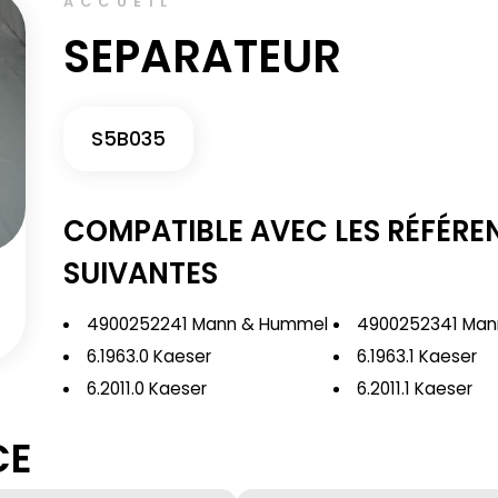
ACCUEIL
SEPARATEUR
S5B035
COMPATIBLE AVEC LES RÉFÉRE
SUIVANTES
4900252241 Mann & Hummel
4900252341 Man
6.1963.0 Kaeser
6.1963.1 Kaeser
6.2011.0 Kaeser
6.2011.1 Kaeser
CE