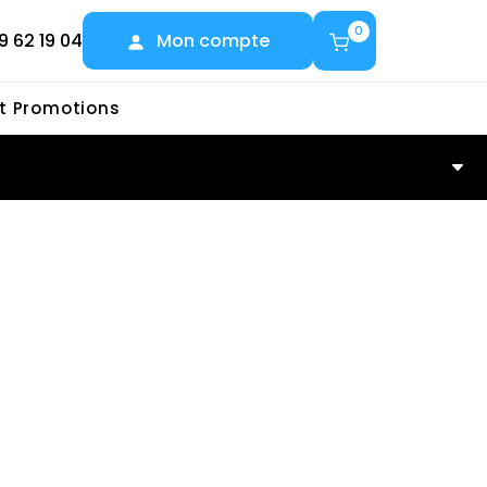
0
9 62 19 04
Mon compte
et Promotions