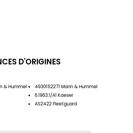
NCES D'ORIGINES
n & Hummel
4930152271 Mann & Hummel
6.1963.1/A1 Kaeser
AS2422 Fleetguard