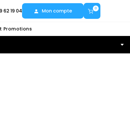
0
9 62 19 04
Mon compte
et Promotions