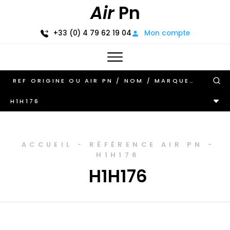
Air
Pn
+33 (0) 4 79 62 19 04
Mon compte
H1H176
ACCUEIL
-
RÉFÉRENCE AIR PN
-
H1H176
H1H176