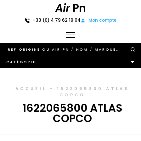
Air
Pn
+33 (0) 4 79 62 19 04
Mon compte
CATÉGORIE
ACCUEIL
-
1622065800 ATLAS
COPCO
1622065800 ATLAS
COPCO